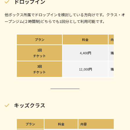
ドロップイン
他ボックス所属でドロップインを検討している方向けです。クラス・オ
ープンジム(２時間制)どちらでも1回分として利用可能です。
プラン
料金
内容
1回
4,400円
購入から1ヶ
チケット
3回
12,000円
購入から2ヶ
チケット
キッズクラス
プラン
料金
内容