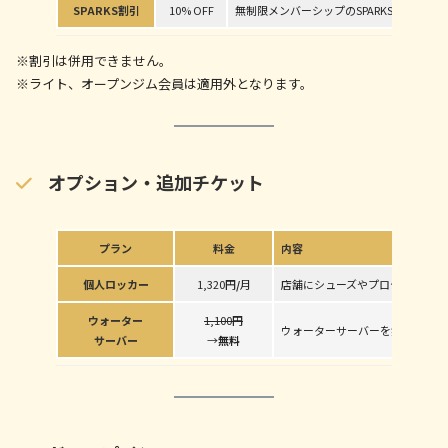
SPARKS割引
10% OFF
無制限メンバーシップのSPARKS公式オ
※割引は併用できません。
※ライト、オープンジム会員は適用外となります。
オプション・追加チケット
プラン
料金
内容
個人
ロッカー
1,320円
/
月
店舗にシューズやプロテインを置
ウォーター
1,100円
ウォーターサーバーを無料でご利
サーバー
→
無料