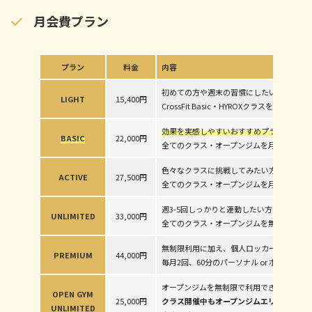
月会費プラン
プラン
料金
内容
初めての方や週末の習慣にしたい方へ。
LIGHT
15,400円
CrossFit Basic・HYROXクラスを月に4
効果を実感しやすいおすすめプラン。
BASIC
22,000円
全てのクラス・オープンジムを月に8回利用
色々なクラスに挑戦してみたい方へ。
ACTIVE
27,500円
全てのクラス・オープンジムを月に12回利
週3-5回しっかりと運動したい方へ。
UNLIMITED
33,000円
全てのクラス・オープンジムを無制限で利
無制限利用に加え、個人ロッカー付き。
PREMIUM
44,000円
毎月2回、60分のパーソナル or ボディケ
オープンジムを無制限で利用できます。
OPEN GYM
25,000円
クラス開催中もオープンジムエリアを用意
UNLIMITED