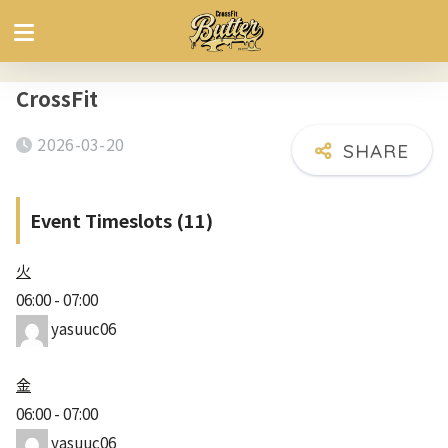
CrossFit
2026-03-20
Event Timeslots (11)
火
06:00
-
07:00
yasuuc06
金
06:00
-
07:00
yasuuc06