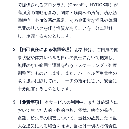
で提供されるプログラム（CrossFit、HYROX等）が
高強度の運動を含み、関節・筋肉への負荷、横紋筋
融解症、心血管系の異常、その他重大な怪我や体調
急変のリスクを伴う性質があることを十分に理解
し、承諾するものとします。
【自己責任による体調管理】
お客様は、ご自身の健
康状態や体力レベルを自己の責任において把握し、
無理のない範囲で運動を行う（スケーリング・強度
調整等）ものとします。また、バーベル等重量物の
取り扱いに際しては、コーチの指示に従い、安全に
十分配慮するものとします。
【免責事項】
本サービスの利用中、または施設内に
おいて生じた人的・物的事故、怪我、疾病の発症、
盗難、紛失等の損害について、当社の故意または重
大な過失による場合を除き、当社は一切の賠償責任