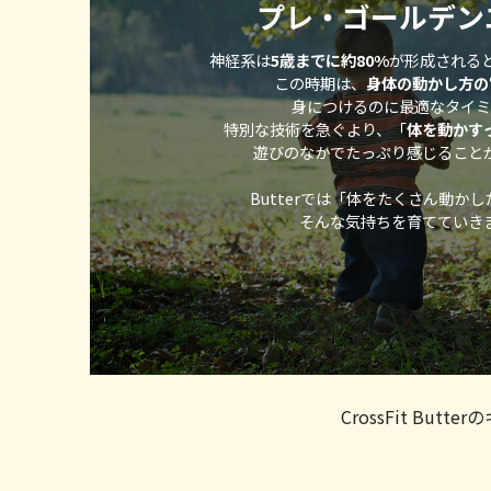
プレ・ゴールデン
神経系は
5歳までに約80%
が形成される
この時期は、
身体の動かし方の
身につけるのに最適なタイミ
特別な技術を急ぐより、「
体を動かす
遊びのなかでたっぷり感じること
Butterでは「体をたくさん動か
そんな気持ちを育てていき
CrossFit Bu