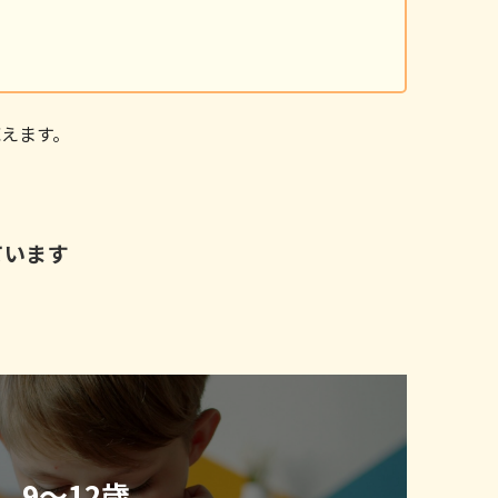
応えます。
ています
9〜12歳 