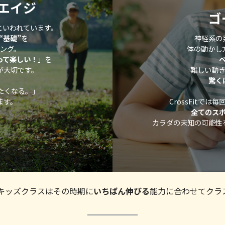
エイジ
ゴ
といわれています。
“基礎”
を
神経系の
ング。
体の動かし
って楽しい！
」を
が大切です。
難しい動
驚く
したくなる。」
ます。
CrossFitで
全てのス
カラダの未知の可能性
tterのキッズクラスはその時期に
いちばん伸びる
能力に合わせてクラ