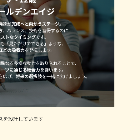
ールデンエイジ
発達が
完成へと向かうステージ
。
方、バランス、技術を習得するのに
ベストなタイミング
です。
きも「見ただけでできる」ような、
ほどの吸収力
を発揮します。
は毎回異なる多様な動作を取り入れることで、
ポーツに通じる総合力
を養います。
を広げ、
将来の選択肢
を一緒に広げましょう。
スを設計しています