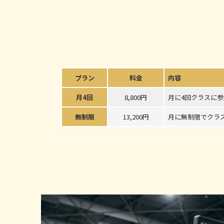
プラン
料金
内容
月4回
8,800円
月に4回クラスに
無制限
13,200円
月に無制限でクラ